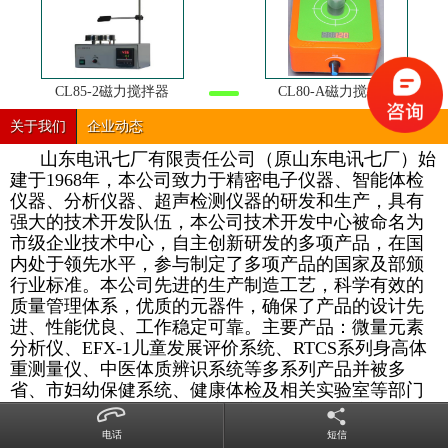
CL85-2磁力搅拌器
CL80-A磁力搅拌器
关于我们
企业动态
山东电讯七厂有限责任公司（原山东电讯七厂）始
建于1968年，本公司致力于精密电子仪器、智能体检
仪器、分析仪器、超声检测仪器的研发和生产，具有
强大的技术开发队伍，本公司技术开发中心被命名为
市级企业技术中心，自主创新研发的多项产品，在国
内处于领先水平，参与制定了多项产品的国家及部颁
行业标准。本公司先进的生产制造工艺，科学有效的
质量管理体系，优质的元器件，确保了产品的设计先
进、性能优良、工作稳定可靠。主要产品：微量元素
分析仪、EFX-1儿童发展评价系统、RTCS系列身高体
重测量仪、中医体质辨识系统等多系列产品并被多
省、市妇幼保健系统、健康体检及相关实验室等部门
批量招标采购，受到了用户的良好评价，用户的需求
就是我们追求的目标，本公司愿竭诚为新老用户提供
电话
短信