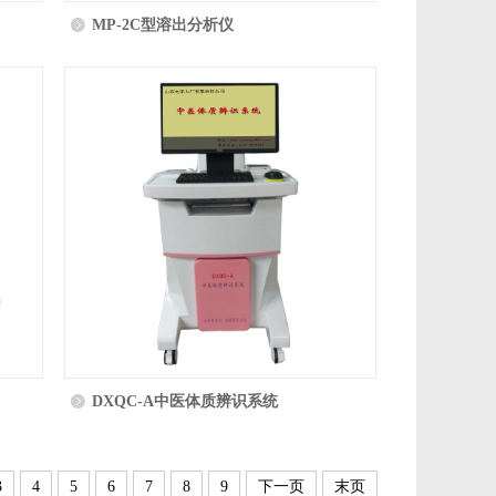
MP-2C型溶出分析仪
DXQC-A中医体质辨识系统
3
4
5
6
7
8
9
下一页
末页