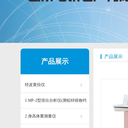
产品展示
产品展示
经皮黄疸仪
1.MP-2型溶出分析仪(测铅锌镁铁钙
铜)
2.身高体重测量仪